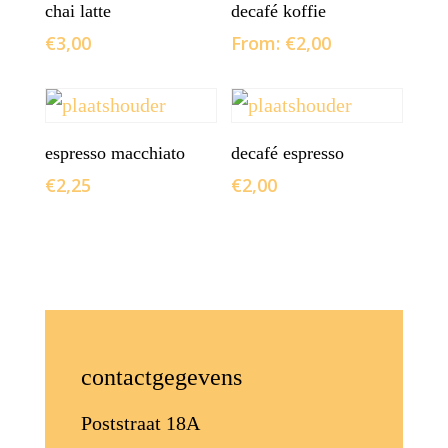
opties selecteren
toevoegen aan
chai latte
decafé koffie
winkelwagen
€
3,00
From:
€
2,00
toevoegen aan
toevoegen aan
espresso macchiato
decafé espresso
winkelwagen
winkelwagen
€
2,25
€
2,00
contactgegevens
Poststraat 18A