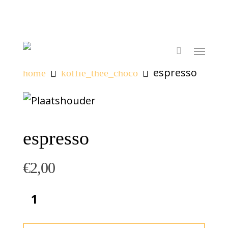
espresso
home
koffie_thee_choco
espresso
€
2,00